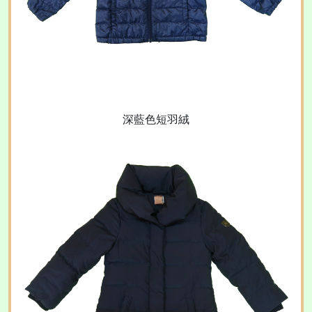
深藍色短羽絨